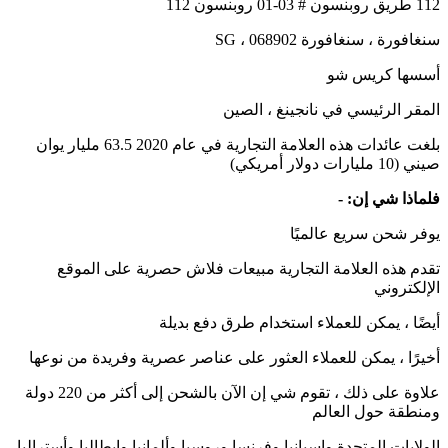
112 طريق روبنسون # 03-01 روبنسون 112
سنغافورة ، سنغافورة 068902 ، SG
أسسها كريس شو
المقر الرئيسي في نانجينغ ، الصين
بلغت عائدات هذه العلامة التجارية في عام 2020 63.5 مليار يوان
صيني (10 مليارات دولار أمريكي)
فلماذا شي إن: -
يوفر شحن سريع عالميًا
تقدم هذه العلامة التجارية مبيعات فلاش حصرية على الموقع
الإلكتروني
أيضًا ، يمكن للعملاء استخدام طرق دفع بديلة
أخيرًا ، يمكن للعملاء العثور على عناصر عصرية وفريدة من نوعها
علاوة على ذلك ، تقوم شي إن الآن بالشحن إلى أكثر من 220 دولة
ومنطقة حول العالم
الولايات المتحدة وإسبانيا وفرنسا وروسيا وألمانيا وإيطاليا وأستراليا