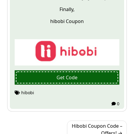
Finally,
hibobi
Coupon
Get Code
hibobi
0
Post
Hibobi Coupon Code –
navigation
Offers!